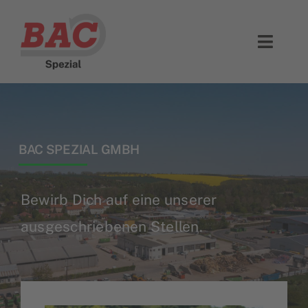
Zum
Inhalt
Toggl
springen
Navig
Leistungen
Unternehmen
BAC SPEZIAL GMBH
Ausbildung
Bewirb Dich auf eine unserer
Jobs
ausgeschriebenen Stellen.
Kontakt