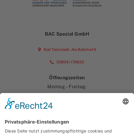
BAC Spezial GmbH
Bad Tennstedt, Am Bahnhof 6
036041 179820
Öffnungszeiten
Montag – Freitag:
07.00 Uhr – 16.00 Uhr