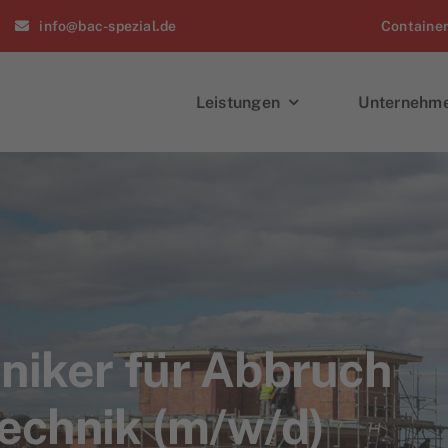
info@bac-spezial.de
Containe
Leistungen
Unternehm
iker für Abbruch
echnik (m/w/d)