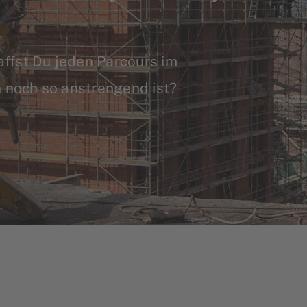
ffst Du jeden Parcours im
h noch so anstrengend ist?