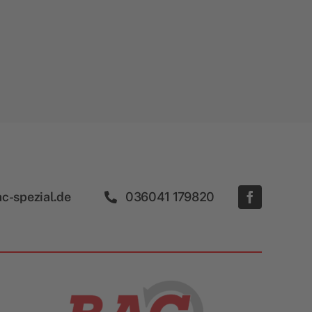
c-spezial.de
036041 179820