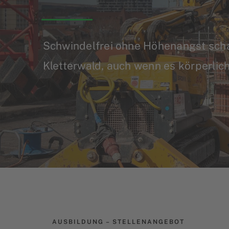
Schwindelfrei ohne Höhenangst scha
Kletterwald, auch wenn es körperlic
AUSBILDUNG – STELLENANGEBOT