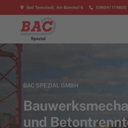
Zum
Bad Tennstedt, Am Bahnhof 6
036041 179820
Inhalt
springen
BAC SPEZIAL GMBH
Bauwerksmechan
und Betontrennt