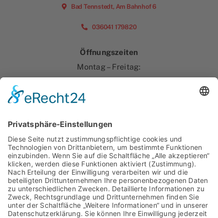
Bad Tennstedt, Am Bahnhof 6
036041 179820
Öffnungszeiten
Montag – Freitag:
07.00 Uhr – 16.00 Uhr
Hier geht’s zu unserem Leistungsspektrum:
Containerdienst & Entsorgung