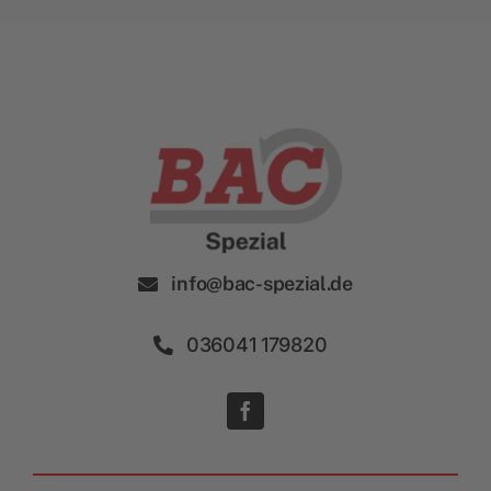
info@bac-spezial.de
036041 179820